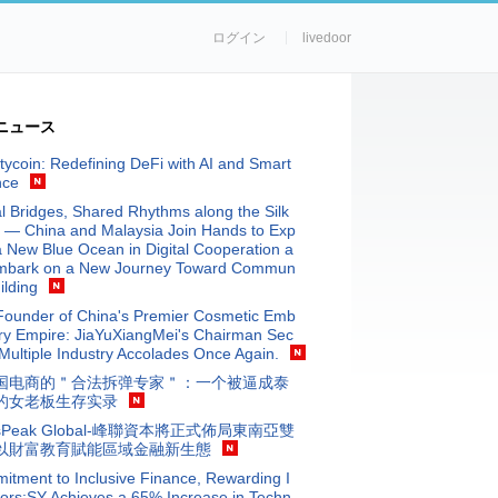
ログイン
livedoor
ニュース
tycoin: Redefining DeFi with AI and Smart
nce
al Bridges, Shared Rhythms along the Silk
 — China and Malaysia Join Hands to Exp
a New Blue Ocean in Digital Cooperation a
mbark on a New Journey Toward Commun
ilding
Founder of China's Premier Cosmetic Emb
ry Empire: JiaYuXiangMei's Chairman Sec
Multiple Industry Accolades Once Again.
国电商的＂合法拆弹专家＂：一个被逼成泰
的女老板生存实录
isPeak Global-峰聯資本將正式佈局東南亞雙
以財富教育賦能區域金融新生態
tment to Inclusive Finance, Rewarding I
ors:SY Achieves a 65% Increase in Techn