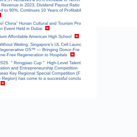
 Revenue in 2023, Dividend Payout Ratio
d to 90%, Continues 10 Years of Profitabil
o! China” Hunan Cultural and Tourism Pro
n Event Held in Dubai
ium Affordable American High School
Without Waiting: Singapore’s UL Cell Launc
Regenerative OS™ — Bringing Donor-Fre
ne-Free Regeneration to Hospitals
2025 ＂Rongpiao Cup＂ High-Level Talent
ation and Entrepreneurship Competition
eas Key Regional Special Competition (F
 Region) has come to a successful conclu