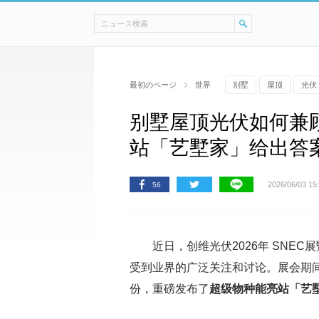
最初のページ
世界
别墅
屋顶
光伏
别墅屋顶光伏如何兼
站「艺墅家」给出答
2026/06/03 15
56
近日，创维光伏2026年 SNE
受到业界的广泛关注和讨论。展会期间
份，重磅发布了
超级物种能亮站「艺