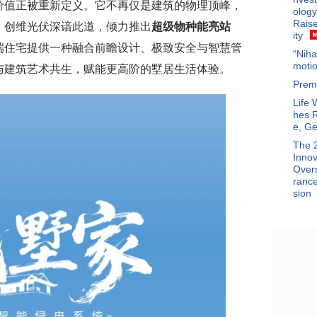
价值正被重新定义。它不再仅是建筑的物理顶峰，
ology
Raise
。创维光伏深谙此道，倾力推出
超级物种能亮站
ity
端住宅提供一种融合前瞻设计、极致安全与智慧管
“Niha
motio
与建筑艺术共生，赋能更高阶的墅居生活体验。
Prem
Life 
hes 
e, Ge
The 
Innov
Overs
rance
sion