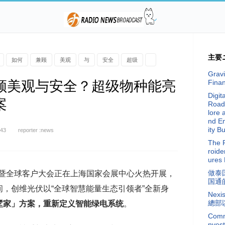
主要
如何
兼顾
美观
与
安全
超级
Gravi
顾美观与安全？超级物种能亮
Fina
Digit
案
Road
lore 
nd E
ity Bu
:43
reporter :news
The 
roide
ures 
做泰
C展暨全球客户大会正在上海国家会展中心火热开展，
国通
，创维光伏以“全球智慧能量生态引领者”全新身
Nex
總部
墅家」
方案，重新定义智能绿电系统
。
Commi
nvest